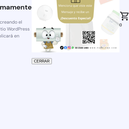
imamente
 creando el
0
itio WordPress
blicará en
CERRAR