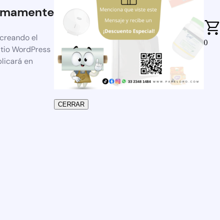
imamente
 creando el
0
itio WordPress
blicará en
CERRAR