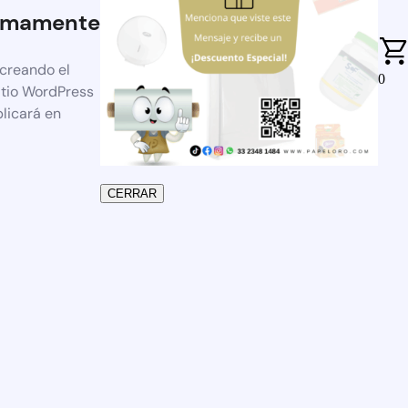
imamente
 creando el
0
itio WordPress
blicará en
CERRAR