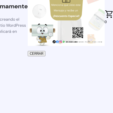
imamente
 creando el
0
itio WordPress
blicará en
CERRAR