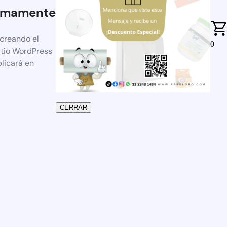
imamente
 creando el
0
itio WordPress
blicará en
CERRAR