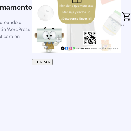
imamente
 creando el
0
itio WordPress
blicará en
CERRAR